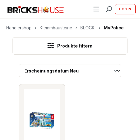
alt springen
LOGIN
Händlershop
Klemmbausteine
BLOCKI
MyPolice
Produkte filtern