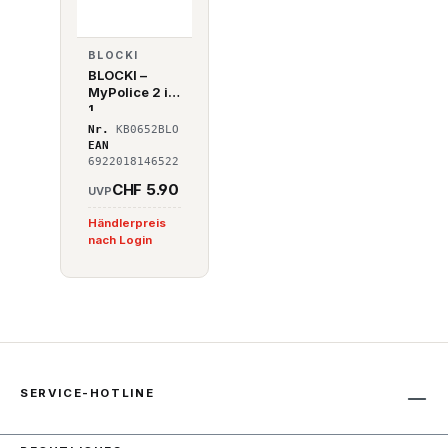
BLOCKI
BLOCKI –
MyPolice 2 in
1
Nr.
KB0652BLO
EAN
6922018146522
CHF 5.90
UVP
Händlerpreis
nach Login
SERVICE-HOTLINE