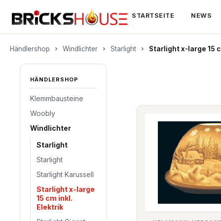
springen
Zur Hauptnavigation springen
STARTSEITE
NEWS
Händlershop
Windlichter
Starlight
Starlight x-large 15 c
HÄNDLERSHOP
Klemmbausteine
Woobly
Windlichter
Starlight
Starlight
Starlight Karussell
Starlight x-large
15 cm inkl.
Elektrik