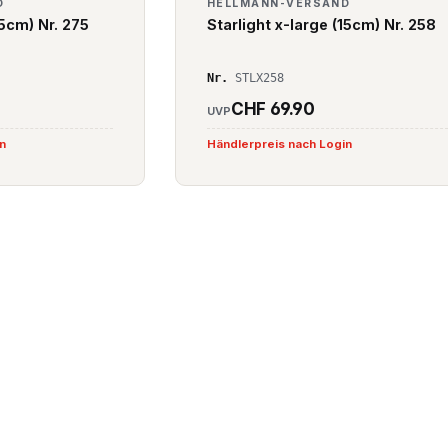
D
HELLMANN-VERSAND
15cm) Nr. 275
Starlight x-large (15cm) Nr. 258
Nr.
STLX258
CHF 69.90
UVP
in
Händlerpreis nach Login