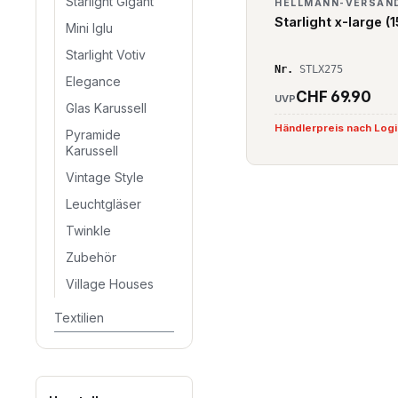
Starlight Gigant
HELLMANN-VERSAN
Starlight x-large (
Mini Iglu
Starlight Votiv
Nr.
STLX275
Elegance
CHF 69.90
UVP
Glas Karussell
Händlerpreis nach Log
Pyramide
Karussell
Vintage Style
Leuchtgläser
Twinkle
Zubehör
Village Houses
Textilien