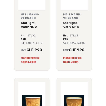
HELLMANN-
HELLMANN-
VERSAND
VERSAND
Starlight-
Starlight-
Votiv Nr. 2
Votiv Nr. 5
Nr.
STLV2
Nr.
STLV5
EAN
EAN
5411085714112
5411085714136
CHF 9.90
CHF 9.90
UVP
UVP
Händlerpreis
Händlerpreis
nach Login
nach Login