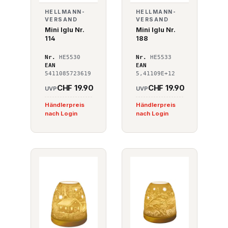
HELLMANN-
HELLMANN-
VERSAND
VERSAND
Mini Iglu Nr.
Mini Iglu Nr.
114
188
Nr.
HE5530
Nr.
HE5533
EAN
EAN
5411085723619
5,41109E+12
CHF 19.90
CHF 19.90
UVP
UVP
Händlerpreis
Händlerpreis
nach Login
nach Login