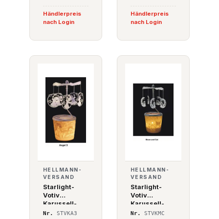
Händlerpreis
Händlerpreis
nach Login
nach Login
HELLMANN-
HELLMANN-
VERSAND
VERSAND
Starlight-
Starlight-
Votiv
Votiv
Karussell-
Karussell-
Windlicht
Windlicht
Nr.
STVKA3
Nr.
STVKMC