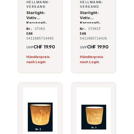
HELLMANN-
HELLMANN-
VERSAND
VERSAND
Starlight-
Starlight-
Votiv
Votiv
Karussell-
Karussell-
Windlicht
Windlicht
Nr.
STVKS
Nr.
STVKST
Snowflake
Star 248
EAN
EAN
5411085714495
5411085714426
CHF 19.90
CHF 19.90
UVP
UVP
Händlerpreis
Händlerpreis
nach Login
nach Login