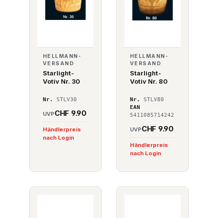
HELLMANN-
HELLMANN-
VERSAND
VERSAND
Starlight-
Starlight-
Votiv Nr. 30
Votiv Nr. 80
Nr.
STLV30
Nr.
STLV80
EAN
CHF 9.90
UVP
5411085714242
CHF 9.90
Händlerpreis
UVP
nach Login
Händlerpreis
nach Login