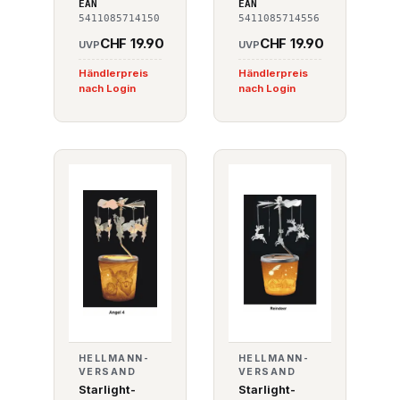
Angel 3
Moon and Cat
EAN
EAN
5411085714150
5411085714556
CHF 19.90
CHF 19.90
UVP
UVP
Händlerpreis
Händlerpreis
nach Login
nach Login
HELLMANN-
HELLMANN-
VERSAND
VERSAND
Starlight-
Starlight-