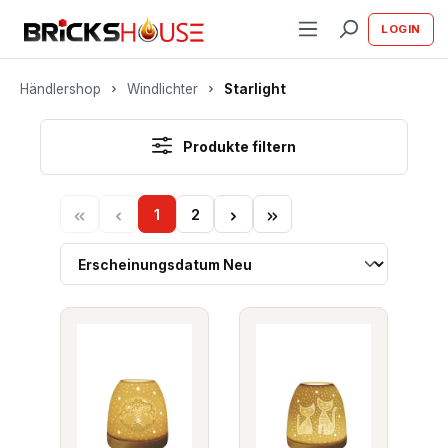
alt springen
LOGIN
Händlershop
Windlichter
Starlight
Produkte filtern
1
2
Seite
Seite