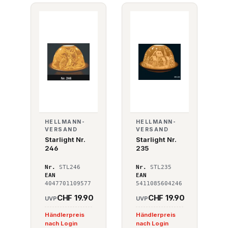
HELLMANN-
HELLMANN-
VERSAND
VERSAND
Starlight Nr.
Starlight Nr.
246
235
Nr.
STL246
Nr.
STL235
EAN
EAN
4047701109577
5411085604246
CHF 19.90
CHF 19.90
UVP
UVP
Händlerpreis
Händlerpreis
nach Login
nach Login