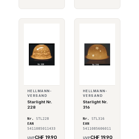
HELLMANN-
HELLMANN-
VERSAND
VERSAND
Starlight Nr.
Starlight Nr.
228
316
Nr.
STL228
Nr.
STL316
EAN
EAN
5411085011433
5411085606011
CHF 19.90
CHF 19.90
UVP
UVP