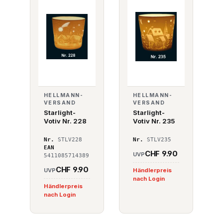
HELLMANN-
HELLMANN-
VERSAND
VERSAND
Starlight-
Starlight-
Votiv Nr. 228
Votiv Nr. 235
Nr.
STLV228
Nr.
STLV235
EAN
CHF 9.90
UVP
5411085714389
CHF 9.90
UVP
Händlerpreis
nach Login
Händlerpreis
nach Login