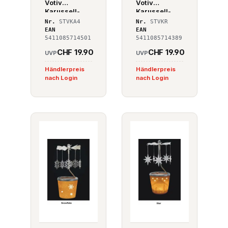
Votiv
Votiv
Karussell-
Karussell-
Windlicht
Windlicht
Nr.
STVKA4
Nr.
STVKR
Angel 4
Reindeer
EAN
EAN
5411085714501
5411085714389
CHF 19.90
CHF 19.90
UVP
UVP
Händlerpreis
Händlerpreis
nach Login
nach Login