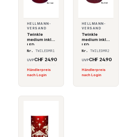
HELLMANN-
HELLMANN-
VERSAND
VERSAND
Twinkle
Twinkle
medium inkl.
medium inkl.
LED
LED
Beleuchtung
Beleuchtung
Nr.
TWILEDMR1
Nr.
TWILEDMR2
Nr. 1 rot
Nr. 2 rot
CHF 24.90
CHF 24.90
UVP
UVP
Händlerpreis
Händlerpreis
nach Login
nach Login