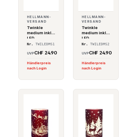
HELLMANN-
HELLMANN-
VERSAND
VERSAND
Twinkle
Twinkle
medium inkl.
medium inkl.
LED
LED
Beleuchtung
Beleuchtung
Nr.
TWILEDMS1
Nr.
TWILEDMS2
Nr. 1 schwarz
Nr. 2 schwarz
CHF 24.90
CHF 24.90
UVP
UVP
Händlerpreis
Händlerpreis
nach Login
nach Login