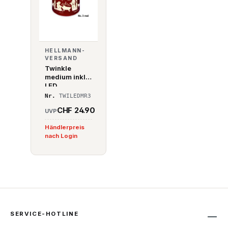
HELLMANN-
VERSAND
Twinkle
medium inkl.
LED
Beleuchtung
Nr.
TWILEDMR3
Nr. 3 rot
CHF 24.90
UVP
Händlerpreis
nach Login
SERVICE-HOTLINE