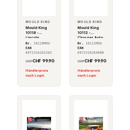
MOULD KING
MOULD KING
Mould King
Mould King
10118 -
10112 -
Lincoln
Charger Auto
Continental
Nr.
10118MOU
Nr.
10112MOU
EAN
EAN
6972316262202
6972316264688
CHF 99.90
CHF 99.90
UVP
UVP
Händlerpreis
Händlerpreis
nach Login
nach Login