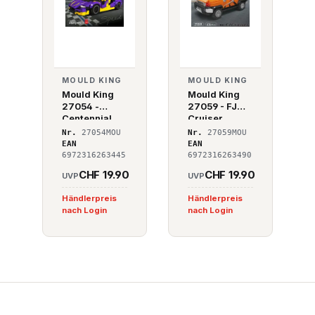
MOULD KING
MOULD KING
Mould King
Mould King
27054 -
27059 - FJ
Centennial
Cruiser
Bull Supercar
Nr.
27054MOU
Nr.
27059MOU
+ Vitrine
EAN
EAN
6972316263445
6972316263490
CHF 19.90
CHF 19.90
UVP
UVP
Händlerpreis
Händlerpreis
nach Login
nach Login