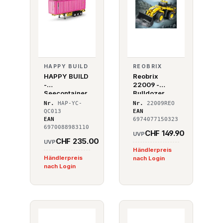
HAPPY BUILD
REOBRIX
HAPPY BUILD
Reobrix
-
22009 -
Seecontainer
Bulldozer
gelb
Nr.
HAP-YC-
Nr.
22009REO
QC013
EAN
EAN
6974077150323
6970088983110
CHF 149.90
UVP
CHF 235.00
UVP
Händlerpreis
Händlerpreis
nach Login
nach Login