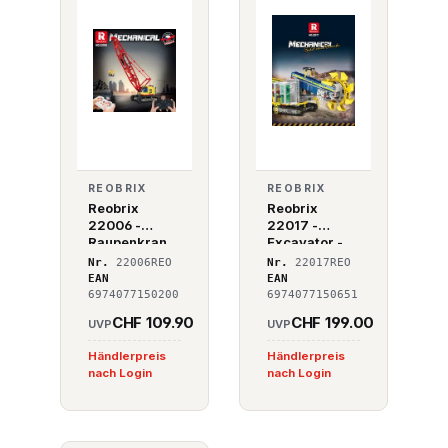
REOBRIX
REOBRIX
Reobrix
Reobrix
22006 -
22017 -
Raupenkran
Excavator -
Raupenbagge
Nr.
22006REO
Nr.
22017REO
r
EAN
EAN
6974077150200
6974077150651
CHF 109.90
CHF 199.00
UVP
UVP
Händlerpreis
Händlerpreis
nach Login
nach Login