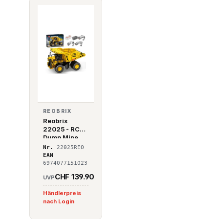
REOBRIX
Reobrix
22025 - RC
Dump Mine
Truck - RC
Nr.
22025REO
Minen
EAN
Muldenkipper
6974077151023
LKW Hauly
CHF 139.90
UVP
Mega LKW
Modell
Händlerpreis
nach Login