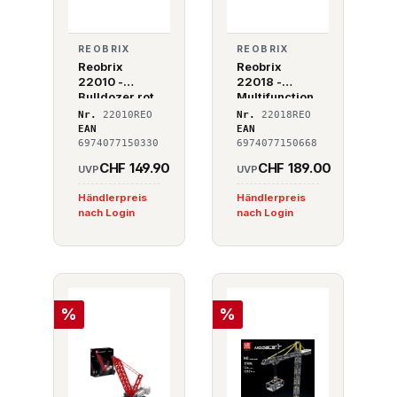
REOBRIX
REOBRIX
Reobrix
Reobrix
22010 -
22018 -
Bulldozer rot
Multifunction
al wheel
Nr.
22010REO
Nr.
22018REO
loader -
EAN
EAN
Multifunktion
6974077150330
6974077150668
s-Radlader
CHF 149.90
CHF 189.00
UVP
UVP
Händlerpreis
Händlerpreis
nach Login
nach Login
%
%