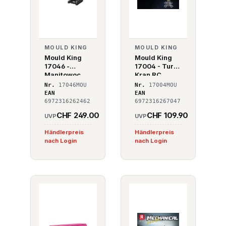
MOULD KING
MOULD KING
Mould King
Mould King
17046 -
17004 - Turm
Manitowoc
Kran RC
16000
Nr.
17046MOU
Nr.
17004MOU
Raupenkran
EAN
EAN
6972316262462
6972316267047
CHF 249.00
CHF 109.90
UVP
UVP
Händlerpreis
Händlerpreis
nach Login
nach Login