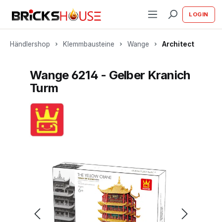
alt springen
LOGIN
Händlershop
Klemmbausteine
Wange
Architect
Wange 6214 - Gelber Kranich
Turm
Bildergalerie überspringen